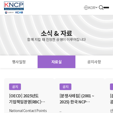
KOR
소식 & 자료
함께 지킬 때 진정한 상생이 이루어집니다
행사일정
자료실
공지사항
자료실
공지
공지
[OECD] 2025년도
[분쟁사례집] (2001 ~
[
기업책임경영(RBC)
2025) 한국 NCP
공
국내연락사무소(NCP)
이의신청 사건 사례집
National Contact Points
...
산