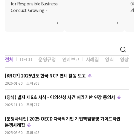
활동에 관한 연례보고서
for Responsible Business
0
(가이드라인 제정
Conduct: Growing
의
50주년)
Impact, Rising
「
→
→
Expectations 2025
기
Annual Report on NCP
의
Activity기업책임경영
설
국내연락사무소: 커지는
영향력, 강화되는
운
기대2025년 NC...
전체
OECD
운영규정
연례보고
사례집
양식
영상
국
을
[KNCP] 2025년도 한국 NCP 연례 활동 보고
공
1
2026-01-30
조회 709
(양식) 별지 제6호 서식 - 이의신청 사건 처리기한 연장 동의서
2025-11-10
조회 277
[분쟁사례집] 2025 OECD 다국적기업 기업책임경영 가이드라인
분쟁사례집
2025-09-30
조회 403